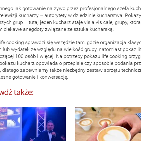
innego jak gotowanie na żywo przez profesjonalnego szefa kuch
 telewizji kucharzy – autorytety w dziedzinie kucharstwa. Pokaz
jszych grup – tutaj jeden kucharz staje vis a vis całej grupy, kt
m ciekawe anegdoty związane ze sztuka kucharską.
ife cooking sprawdzi się wszędzie tam, gdzie organizacja klas
 lub wydatek ze względu na wielkość grupy, natomiast pokaz 
iczącej 100 osób i więcej. Na potrzeby pokazu life cooking pr
 pokazu kucharz opowiada o przepisie czy sposobie podania pr
, dlatego zapewniamy także niezbędny zestaw sprzętu technic
esne gotowanie i konwersację.
wdź także: