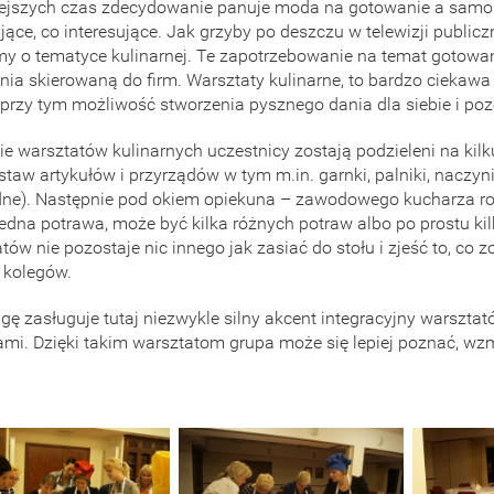
iejszych czas zdecydowanie panuje moda na gotowanie a samo
jące, co interesujące. Jak grzyby po deszczu w telewizji public
y o tematyce kulinarnej. Te zapotrzebowanie na temat gotowan
ia skierowaną do firm. Warsztaty kulinarne, to bardzo ciekaw
 przy tym możliwość stworzenia pysznego dania dla siebie i po
ie warsztatów kulinarnych uczestnicy zostają podzieleni na kil
taw artykułów i przyrządów w tym m.in. garnki, palniki, naczyni
dne). Następnie pod okiem opiekuna – zawodowego kucharza r
jedna potrawa, może być kilka różnych potraw albo po prostu k
tów nie pozostaje nic innego jak zasiać do stołu i zjeść to, co 
 kolegów.
ę zasługuje tutaj niezwykle silny akcent integracyjny warsztat
ami. Dzięki takim warsztatom grupa może się lepiej poznać, wz