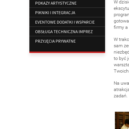
W dzis
POKAZY ARTYSTYCZNE
ekscytu
PIKNIKI I INTEGRACJA
program
gotowan
EVENTOWE DODATKI I WSPARCIE
firmy a
OBSŁUGA TECHNICZNA IMPREZ
W trakc
PRZYJĘCIA PRYWATNE
sam zes
niezbę
to być 
warszta
Twoich
Na uwag
atrakcj
zadań.