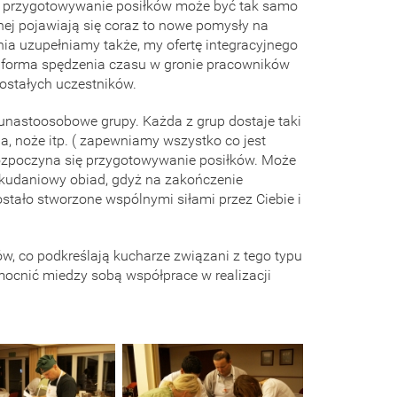
 przygotowywanie posiłków może być tak samo
znej pojawiają się coraz to nowe pomysły na
ia uzupełniamy także, my ofertę integracyjnego
a forma spędzenia czasu w gronie pracowników
zostałych uczestników.
kunastoosobowe grupy. Każda z grup dostaje taki
a, noże itp. ( zapewniamy wszystko co jest
ozpoczyna się przygotowywanie posiłków. Może
ilkudaniowy obiad, gdyż na zakończenie
zostało stworzone wspólnymi siłami przez Ciebie i
ów, co podkreślają kucharze związani z tego typu
mocnić miedzy sobą współprace w realizacji