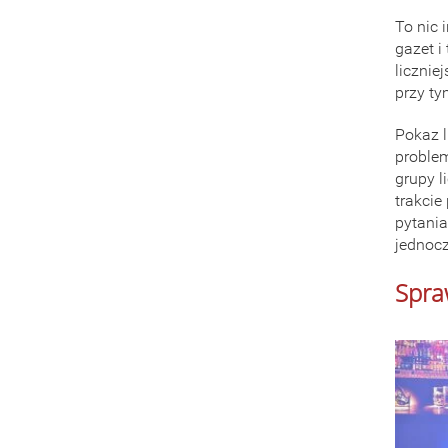
To nic 
gazet i
licznie
przy ty
Pokaz l
problem
grupy l
trakcie
pytania
jednocz
Spra