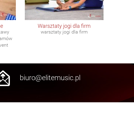
ne
warsztaty jogi dla firm
kawy
warsztaty jogi dla firm
zamów
vent
biuro@elitemusic.pl