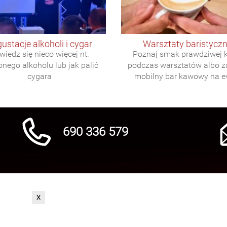
gustacje alkoholi i cygar
warsztaty baristycz
wiedz się nieco więcej nt.
Poznaj smak prawdziwej 
onego alkoholu lub jak palić
podczas warsztatów albo 
cygara
mobilny bar kawowy na e
690 336 579