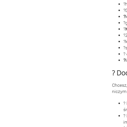
?
?
?
?
?
?
?
?
?
?
? Dod
Chcesz
niczym 
?
ś
?
i