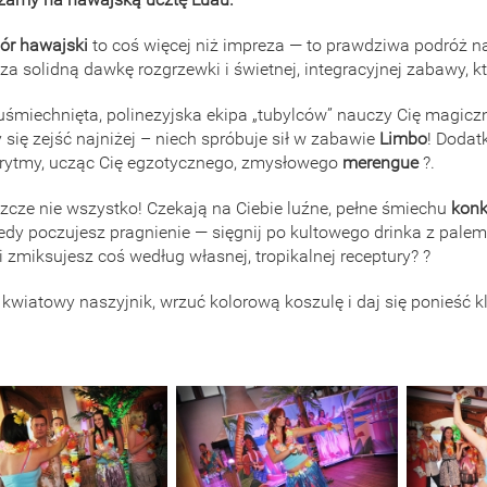
ór hawajski
to coś więcej niż impreza — to prawdziwa podróż na
za solidną dawkę rozgrzewki i świetnej, integracyjnej zabawy, 
śmiechnięta, polinezyjska ekipa „tubylców” nauczy Cię magic
się zejść najniżej – niech spróbuje sił w zabawie
Limbo
! Dodat
 rytmy, ucząc Cię egzotycznego, zmysłowego
merengue
?.
eszcze nie wszystko! Czekają na Ciebie luźne, pełne śmiechu
konk
kiedy poczujesz pragnienie — sięgnij po kultowego drinka z pa
i zmiksujesz coś według własnej, tropikalnej receptury? ?
 kwiatowy naszyjnik, wrzuć kolorową koszulę i daj się ponieść