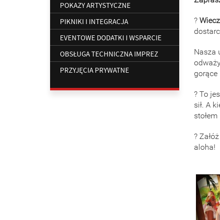
POKAZY ARTYSTYCZNE
?
Wiecz
PIKNIKI I INTEGRACJA
dostarc
EVENTOWE DODATKI I WSPARCIE
Nasza u
OBSŁUGA TECHNICZNA IMPREZ
odważy 
PRZYJĘCIA PRYWATNE
gorące
?️ To j
sił. A 
stołem 
? Załóż
aloha!