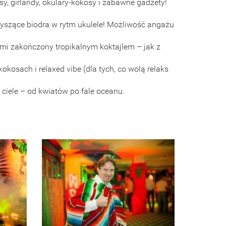
sy, girlandy, okulary-kokosy i zabawne gadżety!
kołyszące biodra w rytm ukulele! Możliwość angażu
ami zakończony tropikalnym koktajlem – jak z
okosach i relaxed vibe (dla tych, co wolą relaks
 ciele – od kwiatów po fale oceanu.