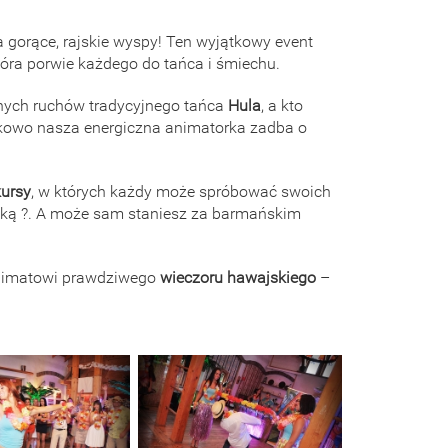
 gorące, rajskie wyspy! Ten wyjątkowy event
która porwie każdego do tańca i śmiechu.
znych ruchów tradycyjnego tańca
Hula
, a kto
kowo nasza energiczna animatorka zadba o
ursy
, w których każdy może spróbować swoich
lemką ?. A może sam staniesz za barmańskim
 klimatowi prawdziwego
wieczoru hawajskiego
–