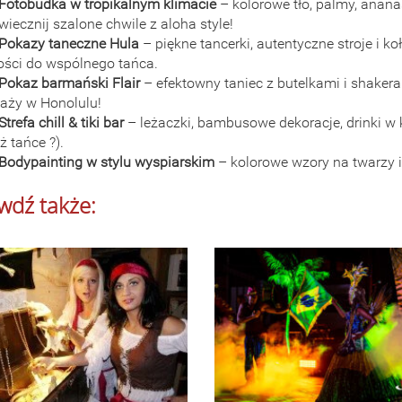
Fotobudka w tropikalnym klimacie
– kolorowe tło, palmy, anana
wiecznij szalone chwile z aloha style!
Pokazy taneczne Hula
– piękne tancerki, autentyczne stroje i 
ości do wspólnego tańca.
Pokaz barmański Flair
– efektowny taniec z butelkami i shaker
laży w Honolulu!
Strefa chill & tiki bar
– leżaczki, bambusowe dekoracje, drinki w k
ż tańce ?).
Bodypainting w stylu wyspiarskim
– kolorowe wzory na twarzy i
wdź także: