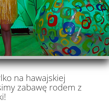
ylko na hawajskiej
osimy zabawę rodem z
i!