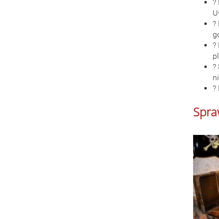
?
U
?
g
?
p
?
ni
?
Spra