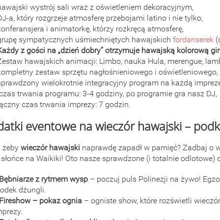
hawajski wystrój sali wraz z oświetleniem dekoracyjnym,
DJ-a, który rozgrzeje atmosferę przebojami latino i nie tylko,
konferansjera i animatorkę, którzy rozkręcą atmosferę,
grupę sympatycznych uśmiechniętych hawajskich
fordanserek
(
Każdy z gości na „dzień dobry” otrzymuje hawajską kolorową gi
Zestaw hawajskich animacji: Limbo, nauka Hula, merengue, lam
kompletny zestaw sprzętu nagłośnieniowego i oświetleniowego,
sprawdzony wielokrotnie integracyjny program na każdą imprez
 czas trwania programu: 3-4 godziny, po programie gra nasz DJ,
łączny czas trwania imprezy: 7 godzin.
atki eventowe na wieczór hawajski – podkr
, żeby
wieczór hawajski
naprawdę zapadł w pamięć? Zadbaj o wyj
słońce na Waikiki! Oto nasze sprawdzone (i totalnie odlotowe) d
Bębniarze z rytmem wysp
– poczuj puls Polinezji na żywo! Eg
rodek dżungli.
Fireshow – pokaz ognia
– ogniste show, które rozświetli wiecz
mprezy.