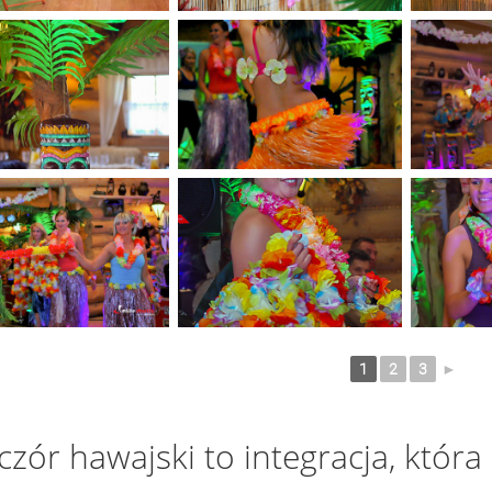
1
2
3
►
zór hawajski to integracja, która