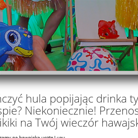
czyć hula popijając drinka t
pie? Niekoniecznie! Przen
kiki na Twój wieczór hawajsk
zamy na hawajską ucztę Luau.