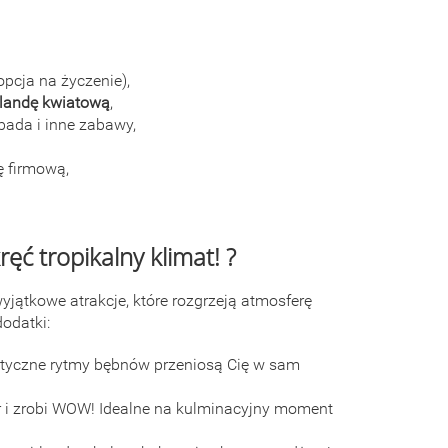
opcja na życzenie),
rlandę kwiatową
,
bada i inne zabawy,
ę firmową,
ęć tropikalny klimat! ?
ątkowe atrakcje, które rozgrzeją atmosferę
odatki:
zotyczne rytmy bębnów przeniosą Cię w sam
ór i zrobi WOW! Idealne na kulminacyjny moment