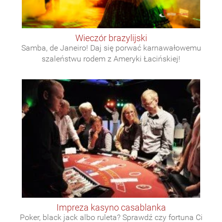
wieczór brazylijski
Samba, de Janeiro! Daj się porwać karnawałowemu
szaleństwu rodem z Ameryki Łacińskiej!
impreza kasyno casablanka
Poker, black jack albo ruleta? Sprawdź czy fortuna Ci