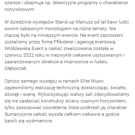
szersze i obejmuje np. telewizyjne programy o charakterze
rozrywkowym.
W dziedzinie występów Stand-up Mariusz od lat bawi ludzi
swoim zabawnym monologiem na różne tematy. Nie
inaczej było na niniejszym evencie. Na event zaproszeni
zostaliśmy przez firmę Pfleiderer i agencję eventową
Wróblewska Event a całość zrealizowana została w
czerwcu 2022 roku w niezwykle ciekawie usytuowanym i
zaaranżowanym obiekcie a mianowicie w hotelu
Głęboczek.
Oprócz samego występu w ramach Elite Music
zapewniliśmy realizację techniczną dostarczając, światło,
dźwięk i scenę. Wykorzystując walory sali zdecydowaliśmy
się nie zasłaniać konstrukcji ściany czarnym horyzontem,
tylko zastosować oświetlenie, które podkreśli jej charakter.
Sumarycznie całość wyszła całkiem ciekawie a goście
bawili się wyśmienicie.