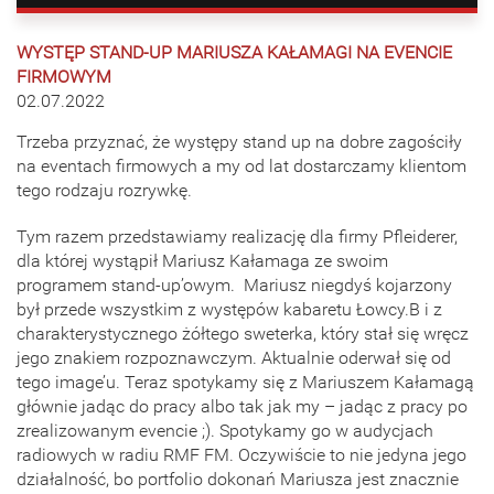
WYSTĘP STAND-UP MARIUSZA KAŁAMAGI NA EVENCIE
FIRMOWYM
02.07.2022
Trzeba przyznać, że występy stand up na dobre zagościły
na eventach firmowych a my od lat dostarczamy klientom
tego rodzaju rozrywkę.
Tym razem przedstawiamy realizację dla firmy Pfleiderer,
dla której wystąpił Mariusz Kałamaga ze swoim
programem stand-up’owym. Mariusz niegdyś kojarzony
był przede wszystkim z występów kabaretu Łowcy.B i z
charakterystycznego żółtego sweterka, który stał się wręcz
jego znakiem rozpoznawczym. Aktualnie oderwał się od
tego image’u. Teraz spotykamy się z Mariuszem Kałamagą
głównie jadąc do pracy albo tak jak my – jadąc z pracy po
zrealizowanym evencie ;). Spotykamy go w audycjach
radiowych w radiu RMF FM. Oczywiście to nie jedyna jego
działalność, bo portfolio dokonań Mariusza jest znacznie