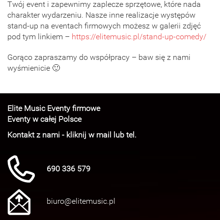
Twój event i zapewnimy zaplecze sprzętowe, które nada
charakter wydarzeniu. Nasze inne realizacje występów
stand-up na eventach firmowych możesz w galerii zdjęć
pod tym linkiem –
https://elitemusic.pl/stand-up-comedy/
Gorąco zapraszamy do współpracy – baw się z nami
wyśmienicie 🙂
Elite Music Eventy firmowe
Eventy w całej Polsce
Kontakt z nami - kliknij w mail lub tel.
690 336 579
biuro@elitemusic.pl