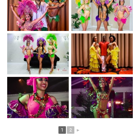
1
2
►