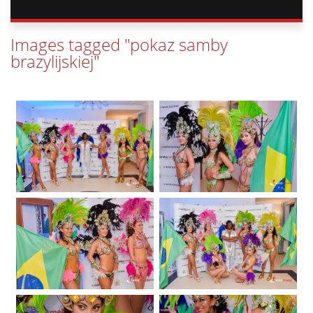
Images tagged "pokaz samby
brazylijskiej"