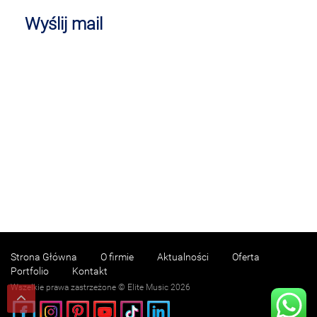
Wyślij mail
Strona Główna
O firmie
Aktualności
Oferta
Portfolio
Kontakt
Wszelkie prawa zastrzeżone © Elite Music 2026