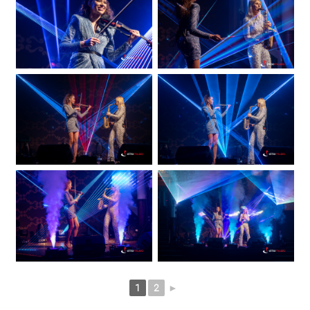
1
2
►