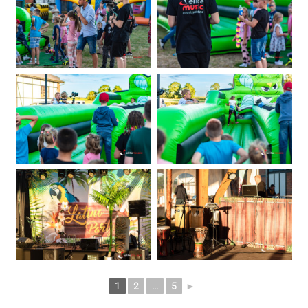
1
2
...
5
►