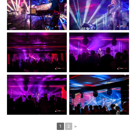
1
2
►