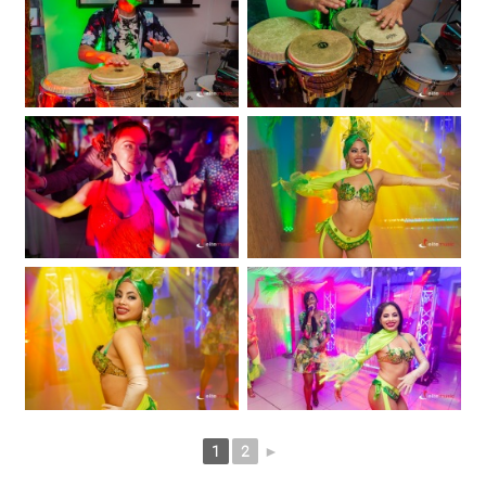
1
2
►