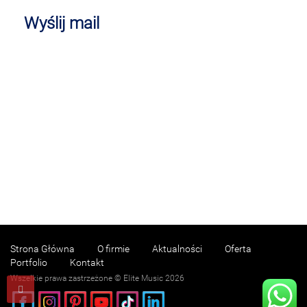
Wyślij mail
Strona Główna
O firmie
Aktualności
Oferta
Portfolio
Kontakt
Wszelkie prawa zastrzeżone © Elite Music 2026