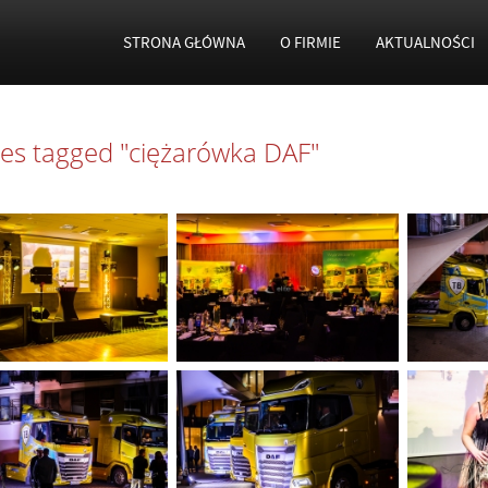
STRONA GŁÓWNA
O FIRMIE
AKTUALNOŚCI
es tagged "ciężarówka DAF"