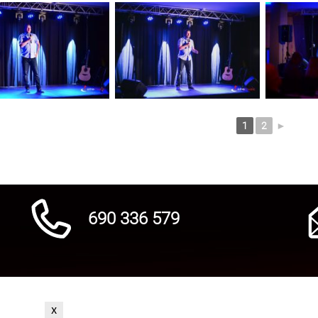
1
2
►
690 336 579