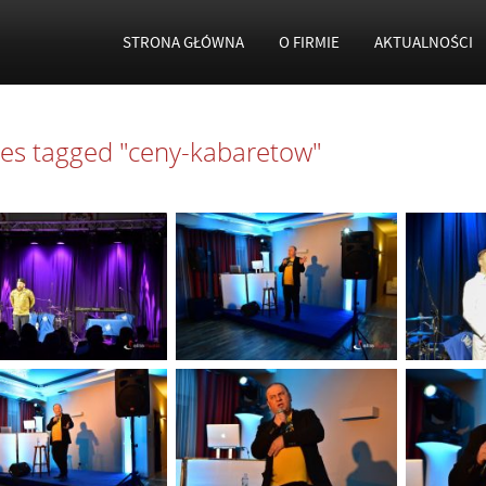
STRONA GŁÓWNA
O FIRMIE
AKTUALNOŚCI
es tagged "ceny-kabaretow"