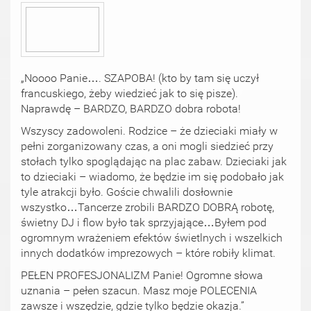
„Noooo Panie…. SZAPOBA! (kto by tam się uczył
francuskiego, żeby wiedzieć jak to się pisze).
Naprawdę – BARDZO, BARDZO dobra robota!
Wszyscy zadowoleni. Rodzice – że dzieciaki miały w
pełni zorganizowany czas, a oni mogli siedzieć przy
stołach tylko spoglądając na plac zabaw. Dzieciaki jak
to dzieciaki – wiadomo, że będzie im się podobało jak
tyle atrakcji było. Goście chwalili dosłownie
wszystko…Tancerze zrobili BARDZO DOBRĄ robotę,
świetny DJ i flow było tak sprzyjające…Byłem pod
ogromnym wrażeniem efektów świetlnych i wszelkich
innych dodatków imprezowych – które robiły klimat.
PEŁEN PROFESJONALIZM Panie! Ogromne słowa
uznania – pełen szacun. Masz moje POLECENIA
zawsze i wszędzie, gdzie tylko będzie okazja.”