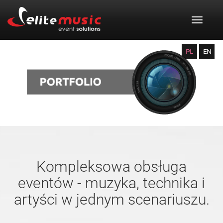
Toggle
navigat
PL
EN
Kompleksowa obsługa
eventów - muzyka, technika i
artyści w jednym scenariuszu.