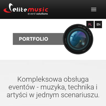
Toggle
navigat
PL
EN
Kompleksowa obsługa
eventów - muzyka, technika i
artyści w jednym scenariuszu.