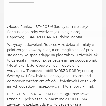
„Noooo Panie…. SZAPOBA! (kto by tam się uczył
francuskiego, żeby wiedzieć jak to się pisze).
Naprawdę – BARDZO, BARDZO dobra robota!
Wszyscy zadowoleni. Rodzice – że dzieciaki miały w
pełni zorganizowany czas, a oni mogli siedzieć przy
stołach tylko spoglądając na plac zabaw. Dzieciaki jak
to dzieciaki – wiadomo, że będzie im się podobało jak
tyle atrakcji było. Goście chwalili dosłownie
wszystko…Tancerze zrobili BARDZO DOBRĄ robotę,
świetny DJ i flow było tak sprzyjające…Byłem pod
ogromnym wrażeniem efektów świetlnych i wszelkich
innych dodatków imprezowych – które robiły klimat.
PEŁEN PROFESJONALIZM Panie! Ogromne słowa
uznania – pełen szacun. Masz moje POLECENIA
zawsze i wszędzie, gdzie tylko będzie okazja.”